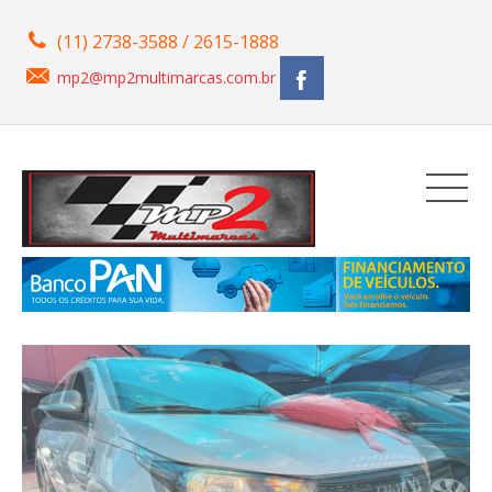
(11) 2738-3588 / 2615-1888
mp2@mp2multimarcas.com.br