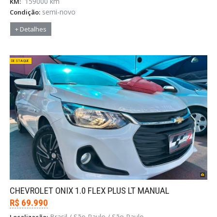
159000 km
KM:
semi-novo
Condição:
+ Detalhes
DESTAQUE
CHEVROLET ONIX 1.0 FLEX PLUS LT MANUAL
R$ 69.990
Brasil / São Paulo / São Paulo