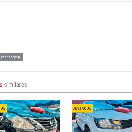
r mensagem
os
similares
QUE
DESTAQUE