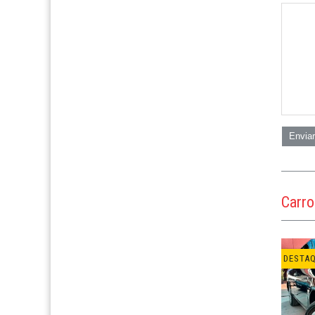
Envia
Carr
DESTA