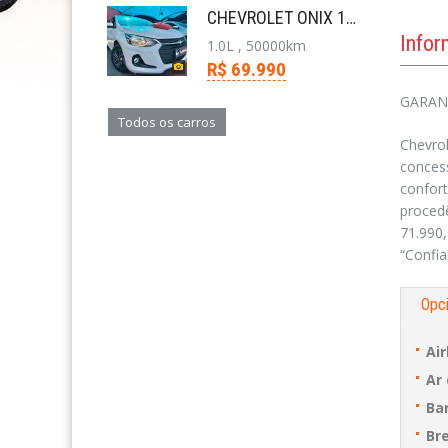
CHEVROLET ONIX 1.0 FLEX PLUS LT MANUAL
Info
1.0L , 50000km
R$ 69.990
GARANT
Todos os carros
Chevrol
concess
confort
procedê
71.990,
“Confia
Opci
Ai
Ar
Ba
Br