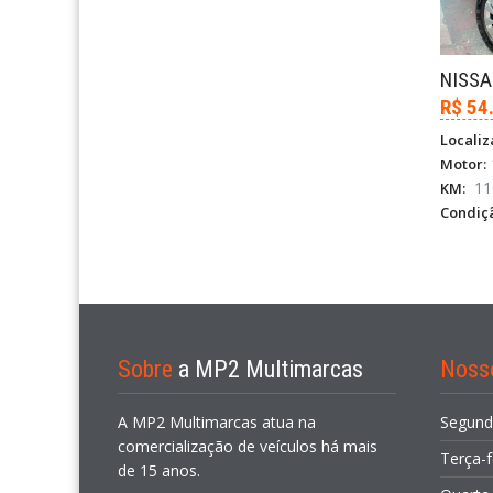
R$ 54
Localiz
Motor:
11
KM:
Condiç
Sobre
a MP2 Multimarcas
Noss
A MP2 Multimarcas atua na
Segund
comercialização de veículos há mais
Terça-f
de 15 anos.