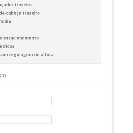
çador traseiro
de cabeça traseiro
imídia
de estacionamento
étricos
com regulagem de altura
cio