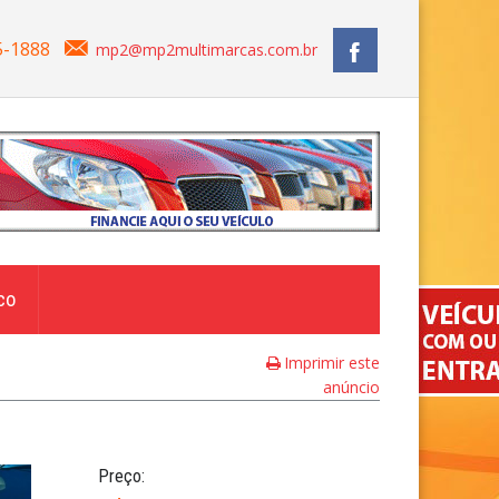
5-1888
mp2@mp2multimarcas.com.br
co
Imprimir este
anúncio
Preço: