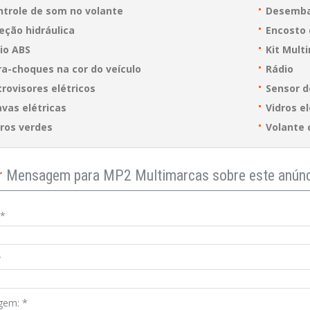
ntrole de som no volante
Desemba
eção hidráulica
Encosto 
io ABS
Kit Mult
ra-choques na cor do veículo
Rádio
rovisores elétricos
Sensor 
vas elétricas
Vidros el
dros verdes
Volante 
r
Mensagem para MP2 Multimarcas sobre este anún
*
*
gem:
*