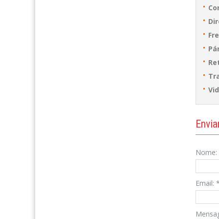
Co
Dir
Fre
Pá
Ret
Tra
Vi
Envia
Nome:
Email:
Mensa