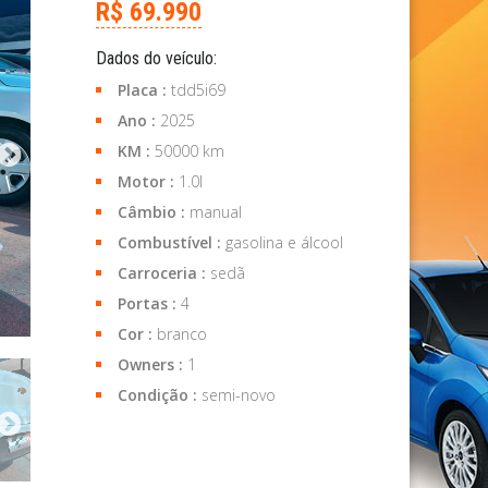
R$ 69.990
Dados do veículo:
Placa :
tdd5i69
Ano :
2025
KM :
50000 km
Motor :
1.0l
Câmbio :
manual
Combustível :
gasolina e álcool
Carroceria :
sedã
Portas :
4
Cor :
branco
Owners :
1
Condição :
semi-novo