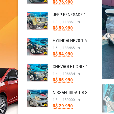
R$ 76.990
JEEP RENEGADE 1.8 16V FLEX SPORT 4P AUTOMÁTICO
1.8L , 118861km
R$ 59.990
HYUNDAI HB20 1.6 COMFORT PLUS 16V FLEX 4P AUTOMÁTI
1.6L , 138465km
R$ 54.990
CHEVROLET ONIX 1.4 MPFI LT 8V FLEX 4P AUTOMÁTICO
1.4L , 106634km
R$ 55.990
NISSAN TIIDA 1.8 S 16V FLEX 4P MANUAL
1.8L , 159000km
R$ 29.990