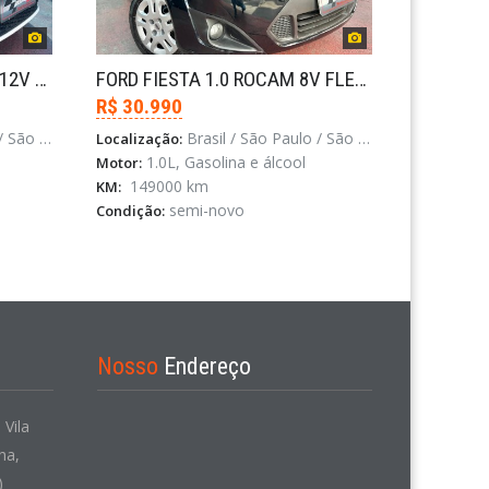
VOLKSWAGEN VOYAGE 1.0 12V MPI TOTALFLEX 4P MANUAL
FORD FIESTA 1.0 ROCAM 8V FLEX 4P MANUAL
R$ 30.990
o Paulo
Brasil / São Paulo / São Paulo
Localização:
1.0L, Gasolina e álcool
Motor:
149000 km
KM:
semi-novo
Condição:
Nosso
Endereço
 Vila
ha,
)