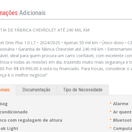
rmações
Adicionais
IA DE FÁBRICA CHEVROLET ATÉ 240 MIL KM
et Onix Plus 1.0 LT • 2024/2025 • Apenas 50 mil km • Único dono • C
ionária • Garantia de fábrica Chevrolet até 240 mil km • Extrema
ável, ideal para quem procura um carro confiável, com excelente c
ncia e todas as revisões em dia, trazendo muito mais segurança e tr
00 Por R$ 69.990,00 à vista ou financiado. Para trocas, considerar o 
nça é o melhor negócio!”
onais
Documentação
Tipo de Necessidade
rbag
Alarme
 condicionado
Ar quen
nco com regulagem de altura
Bluetoo
eak Light
Computa