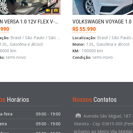
NISSAN VERSA 1.0 12V FLEX V-DRIVE MANUAL
.990
R$ 55.990
Brasil / São Paulo / São Paulo
Brasil / São Paulo / Sã
ação:
Localização:
1.0L, Gasolina e álcool
1.0L, Gasolina e álcool
Motor:
0000 km
100000 km
KM:
semi-novo
semi-novo
ão:
Condição:
os
Horários
Nossos
Contatos
a-feira
09:00 - 19:00
Avenida São Miguel, 187 -
eira
09:00 - 19:00
Marieta - Cep: 03619-000 (Pen
próximo ao Metro Vila Matilde