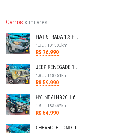
Carros
similares
FIAT STRADA 1.3 FIREFLY FLEX FREEDOM CS MANUAL
1.3L , 101893km
R$ 76.990
JEEP RENEGADE 1.8 16V FLEX SPORT 4P AUTOMÁTICO
1.8L , 118861km
R$ 59.990
HYUNDAI HB20 1.6 COMFORT PLUS 16V FLEX 4P AUTOMÁTI
1.6L , 138465km
R$ 54.990
CHEVROLET ONIX 1.4 MPFI LT 8V FLEX 4P AUTOMÁTICO