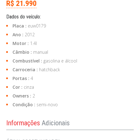
R$ 21.990
Dados do veículo:
Placa :
euw0179
Ano :
2012
Motor :
1.4l
Câmbio :
manual
Combustível :
gasolina e álcool
Carroceria :
hatchback
Portas :
4
Cor :
cinza
Owners :
2
Condição :
semi-novo
Informações
Adicionais