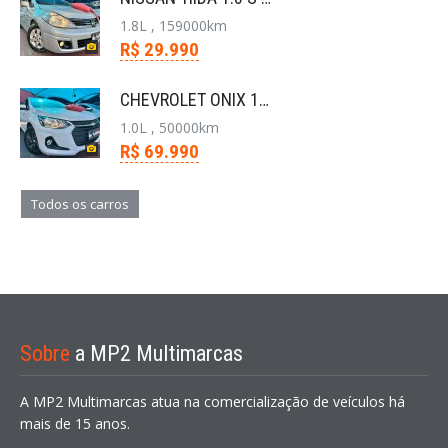
1.8L , 159000km
R$ 29.990
CHEVROLET ONIX 1.0 FLEX PLUS LT MANUAL
1.0L , 50000km
R$ 69.990
Todos os carros
Sobre
a MP2 Multimarcas
A MP2 Multimarcas atua na comercialização de veículos há
mais de 15 anos.