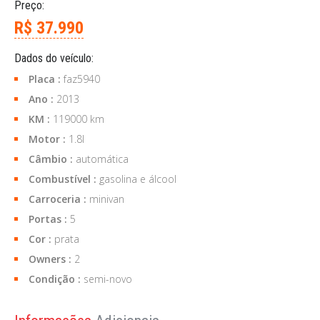
Preço:
R$ 37.990
Dados do veículo:
Placa :
faz5940
Ano :
2013
KM :
119000 km
Motor :
1.8l
Câmbio :
automática
Combustível :
gasolina e álcool
Carroceria :
minivan
Portas :
5
Cor :
prata
Owners :
2
Condição :
semi-novo