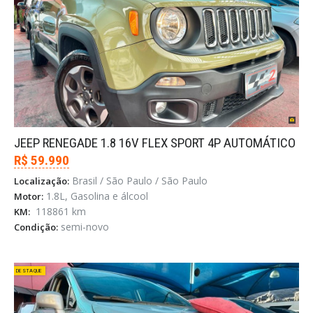
JEEP RENEGADE 1.8 16V FLEX SPORT 4P AUTOMÁTICO
R$ 59.990
Brasil / São Paulo / São Paulo
Localização:
1.8L, Gasolina e álcool
Motor:
118861 km
KM:
semi-novo
Condição:
DESTAQUE