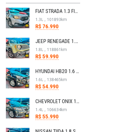
FIAT STRADA 1.3 FIREFLY FLEX FREEDOM CS MANUAL
1.3L , 101893km
R$ 76.990
JEEP RENEGADE 1.8 16V FLEX SPORT 4P AUTOMÁTICO
1.8L , 118861km
R$ 59.990
HYUNDAI HB20 1.6 COMFORT PLUS 16V FLEX 4P AUTOMÁTI
1.6L , 138465km
R$ 54.990
CHEVROLET ONIX 1.4 MPFI LT 8V FLEX 4P AUTOMÁTICO
1.4L , 106634km
R$ 55.990
NISSAN TIIDA 1.8 S 16V FLEX 4P MANUAL