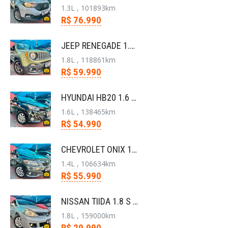
1.3L , 101893km
R$ 76.990
JEEP RENEGADE 1.8 16V FLEX SPORT 4P AUTOMÁTICO
1.8L , 118861km
R$ 59.990
HYUNDAI HB20 1.6 COMFORT PLUS 16V FLEX 4P AUTOMÁTI
1.6L , 138465km
R$ 54.990
CHEVROLET ONIX 1.4 MPFI LT 8V FLEX 4P AUTOMÁTICO
1.4L , 106634km
R$ 55.990
NISSAN TIIDA 1.8 S 16V FLEX 4P MANUAL
1.8L , 159000km
R$ 29.990