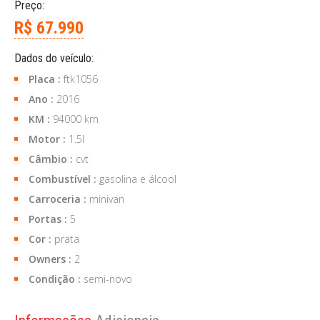
Preço:
R$ 67.990
Dados do veículo:
Placa :
ftk1056
Ano :
2016
KM :
94000 km
Motor :
1.5l
Câmbio :
cvt
Combustível :
gasolina e álcool
Carroceria :
minivan
Portas :
5
Cor :
prata
Owners :
2
Condição :
semi-novo