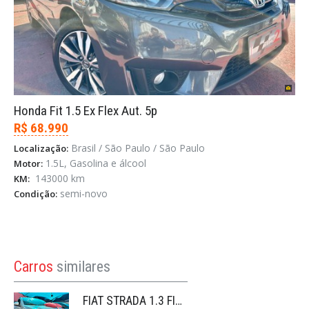
Honda Fit 1.5 Ex Flex Aut. 5p
R$ 68.990
Brasil / São Paulo / São Paulo
Localização:
1.5L, Gasolina e álcool
Motor:
143000 km
KM:
semi-novo
Condição:
Carros
similares
FIAT STRADA 1.3 FIREFLY FLEX FREEDOM CS MANUAL