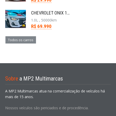
CHEVROLET ONIX 1.0 FLEX PLUS LT MANUAL
1.0L , 50000km
R$ 69.990
Todos os carros
Sobre
a MP2 Multimarcas
A MP2 Multimarcas atua na comercialização de veículos há
mais de 15 anos.
Nossos veículos são periciados e de procedência.