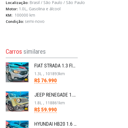
Brasil / São Paulo / São Paulo
Localização:
1.0L, Gasolina e álcool
Motor:
100000 km
KM:
semi-novo
Condição:
Carros
similares
FIAT STRADA 1.3 FIREFLY FLEX FREEDOM CS MANUAL
1.3L , 101893km
R$ 76.990
JEEP RENEGADE 1.8 16V FLEX SPORT 4P AUTOMÁTICO
1.8L , 118861km
R$ 59.990
HYUNDAI HB20 1.6 COMFORT PLUS 16V FLEX 4P AUTOMÁTI