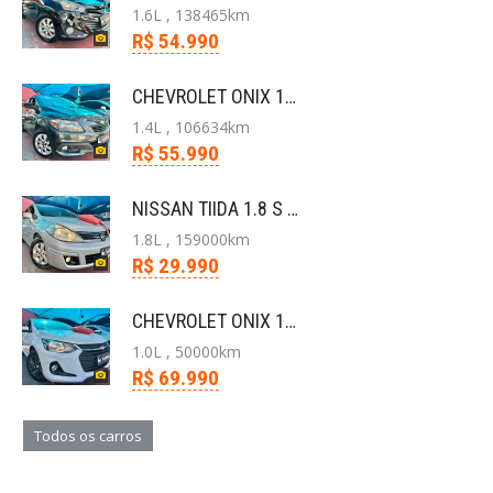
1.6L , 138465km
R$ 54.990
CHEVROLET ONIX 1.4 MPFI LT 8V FLEX 4P AUTOMÁTICO
1.4L , 106634km
R$ 55.990
NISSAN TIIDA 1.8 S 16V FLEX 4P MANUAL
1.8L , 159000km
R$ 29.990
CHEVROLET ONIX 1.0 FLEX PLUS LT MANUAL
1.0L , 50000km
R$ 69.990
Todos os carros