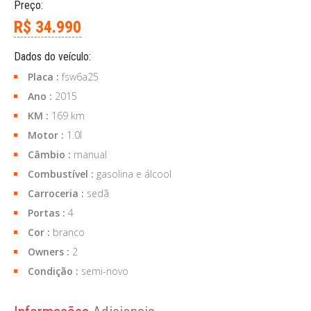
Preço:
R$ 34.990
Dados do veículo:
Placa :
fsw6a25
Ano :
2015
KM :
169 km
Motor :
1.0l
Câmbio :
manual
Combustível :
gasolina e álcool
Carroceria :
sedã
Portas :
4
Cor :
branco
Owners :
2
Condição :
semi-novo